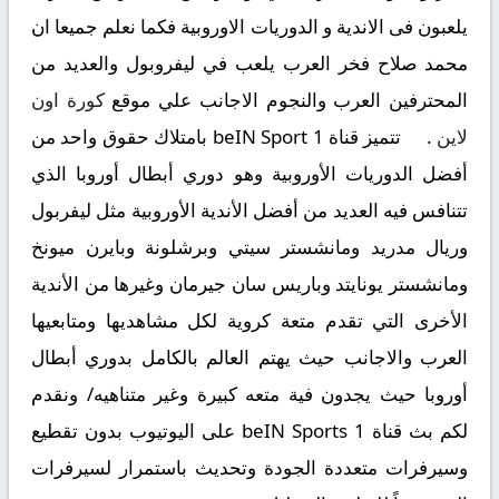
يلعبون فى الاندية و الدوريات الاوروبية فكما نعلم جميعا ان
محمد صلاح فخر العرب يلعب في ليفروبول والعديد من
المحترفين العرب والنجوم الاجانب علي موقع
كورة اون
لاين
.
تتميز قناة beIN Sport 1 بامتلاك حقوق واحد من
أفضل الدوريات الأوروبية وهو دوري أبطال أوروبا الذي
تتنافس فيه العديد من أفضل الأندية الأوروبية مثل ليفربول
وريال مدريد ومانشستر سيتي وبرشلونة وبايرن ميونخ
ومانشستر يونايتد وباريس سان جيرمان وغيرها من الأندية
الأخرى التي تقدم متعة كروية لكل مشاهديها ومتابعيها
العرب والاجانب حيث يهتم العالم بالكامل بدوري أبطال
أوروبا حيث يجدون فية متعه كبيرة وغير متناهيه/ ونقدم
لكم بث قناة beIN Sports 1 على اليوتيوب بدون تقطيع
وسيرفرات متعددة الجودة وتحديث باستمرار لسيرفرات