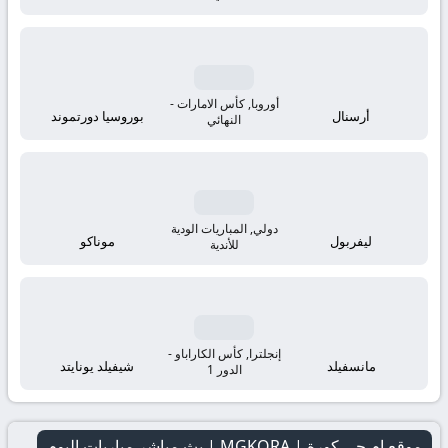
أوروبا, كأس الامارات -
أرسنال
بوروسيا دورتموند
النهائي
دولي, المباريات الودية
ليفربول
موناكو
للأندية
إنجلترا, كأس الكاراباو -
مانسفيلد
شيفيلد يونايتد
الدور 1
موقع ام جي كورة | MGKORA | بث مباشر مباريات اليوم