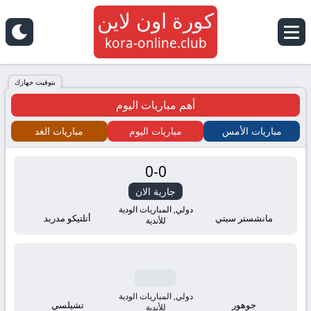
كورة اون لاين
kora-online.club
بتوقيت جهازك
أهم مباريات اليوم
مباريات الأمس
مباريات اليوم
مباريات الغد
0
-
0
جارية الان
دولي, المباريات الودية
مانشستر سيتي
أتلتيكو مدريد
للأندية
دولي, المباريات الودية
جوهور
تشيلسي
للأندية