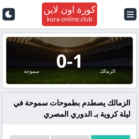
كورة اون لاين
kora-online.club
0
-
1
الزمالك
سموحة
الزمالك يصطدم بطموحات سموحة في
ليلة كروية بـ الدوري المصري