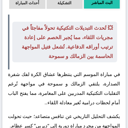
البث المباشر
التشكيلة
أحداث المباراة
💥 تُحدث التبديلات التكتيكية تحولاً مفاجئاً في
مجريات اللقاء، مما يُجبر الخصم على إعادة
ترتيب أوراقه الدفاعية. تُشعل فتيل المواجهة
الحاسمة بين الزمالك و سموحة
في مباراة الموسم التي ينتظرها عشاق الكرة لفك شفرة
الصدارة، يلتقي
الزمالك
و
سموحة
في مواجهة تُرغم
التقلبات التكتيكية المدربين على المغامرة، مما يفتح الباب
أمام لحظات درامية تُغير معادلة اللقاء..
يكشف التحليل التاريخي عن تنافس متصاعد؛ حيث تحولت
المواجهة من مجرد مباراة دورية إلى “ديربي” كسر عظام.