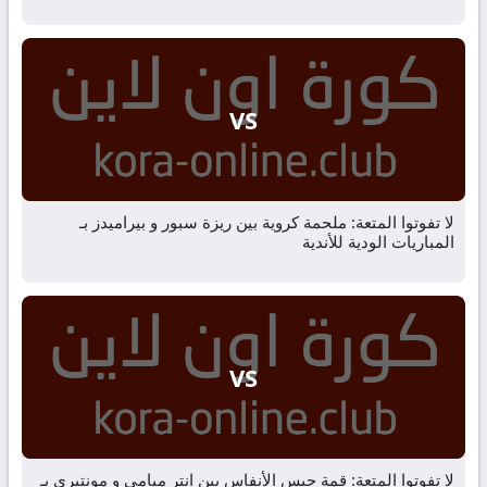
VS
لا تفوتوا المتعة: ملحمة كروية بين ريزة سبور و بيراميدز بـ
المباريات الودية للأندية
VS
لا تفوتوا المتعة: قمة حبس الأنفاس بين انتر ميامي و مونتيري بـ