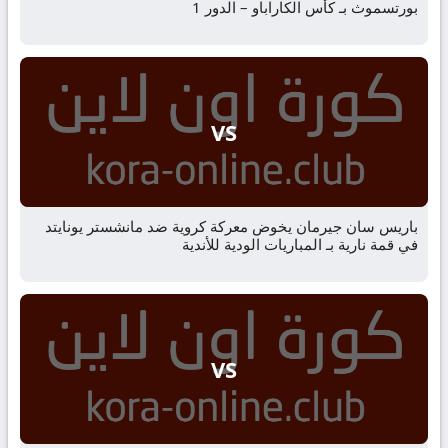
بورتسموث بـ كأس الكاراباو – الدور 1
VS
باريس سان جيرمان يخوض معركة كروية ضد مانشستر يونايتد
في قمة نارية بـ المباريات الودية للأندية
VS