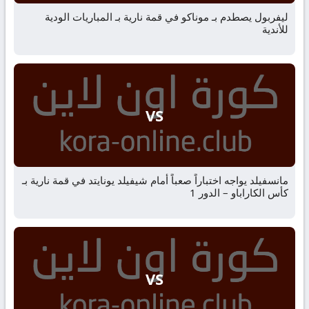
ليفربول يصطدم بـ موناكو في قمة نارية بـ المباريات الودية
للأندية
VS
مانسفيلد يواجه اختباراً صعباً أمام شيفيلد يونايتد في قمة نارية بـ
كأس الكاراباو – الدور 1
VS