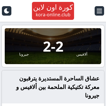
كورة اون لاين
kora-online.club
2
-
2
ألافيس
جيرونا
عشاق الساحرة المستديرة يترقبون
معركة تكتيكية الملحمة بين ألافيس و
جيرونا