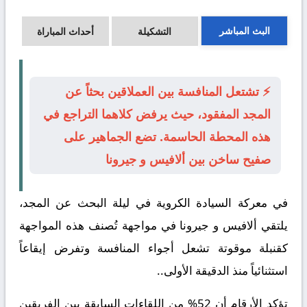
البث المباشر
التشكيلة
أحداث المباراة
⚡ تشتعل المنافسة بين العملاقين بحثاً عن
المجد المفقود، حيث يرفض كلاهما التراجع في
هذه المحطة الحاسمة. تضع الجماهير على
صفيح ساخن بين ألافيس و جيرونا
في معركة السيادة الكروية في ليلة البحث عن المجد،
يلتقي
ألافيس
و
جيرونا
في مواجهة تُصنف هذه المواجهة
كقنبلة موقوتة تشعل أجواء المنافسة وتفرض إيقاعاً
استثنائياً منذ الدقيقة الأولى..
تؤكد الأرقام أن 52% من اللقاءات السابقة بين الفريقين