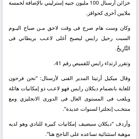
خزائن أرسنال 100 مليون جنيه إسترليني بالإضافة لخمسة
ملايين أخرى كحوافز.
وكان وست هام صرح فى وقت لاحق مـن صباح اليـوم
السبت رحيل رايس ليصبح أغلى لاعـب بريطاني فى
التَّارِيخُ.
وتقرر ارتداء رايس للقميص رقم 41.
وقال ميكيل أرتيتا المدير الفنى لأرسنال: “نحن فرحون
للغاية بانضمام ديكلان رايس فهو لاعـب ذو إمكانيات هائلة
ويلعب فى المستوى العال فى الدورى الانجليزي ومع
منتخـب إنجلترا لسنوات عديدة”.
وأردف “ديكلان سيضيف إمكانيات كبيرة للنادي وهو لديه
موهبة استثنائية تساعده على الناجح هنا”.