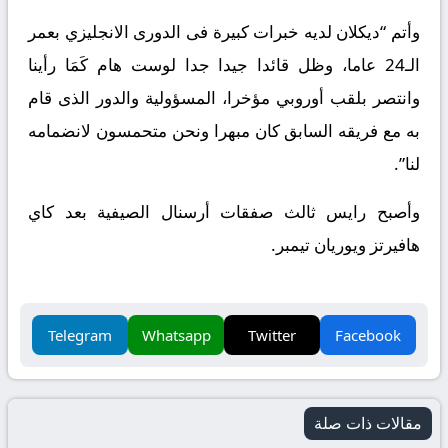
وأتم “ديكلان لديه خبرات كبيرة فى الدورى الانجليزي بعمر
الـ24 عاما، وظل قائدا جيدا جدا لوست هام كَمَا رأينا
وانتصر بلقب أوروبي مؤخرا، المسؤولية والدور الذى قام
به مع فريقه السابق كان مبهرا ونحن متحمسون لانضمامه
لنا”.
وأصبح رايس ثالث صفقات أرسنال الصيفية بعد كاي
هافيرتز ويوريان تيمبر.
Telegram
Whatsapp
Twitter
Facebook
مقالات ذات صلة