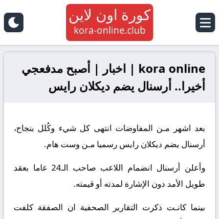
كورة اون لاين
kora-online.club
kora online | اخبار | أصبح مدفعجي
أخيرا.. أرسنال يضم ديكلان رايس
بعد اشهر مـن المفاوضات انتهى كل شيء وكُلل بنجاح،
أرسنال يضم ديكلان رايس رسميا مـن وست هام.
وأعلن أرسنال انضمام اللاعب صاحب الـ24 عاما بعقد
طويل الأمد دون الإشارة لمدته أو قيمته.
بينما كانـت ذكرت التقارير الصحفية ان الصفقة كلفت