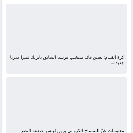
كرة القـدم: تعيين قائد منتخـب فرنسا السابق باتريك فييرا مدربا
جديدا…
معلومات عَنْ التمساح الكرواتي بروزوفيتش..صفقة النصر