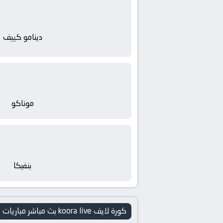
دينامو كييف
موناكو
بنفيكا
كورة لايف koora live بث مباشر مباريات اليوم koooora live