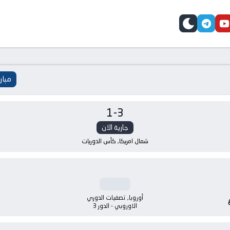
telegram
skin
youtube
faceb
مبار
1
-
3
جارية الان
شمال امريكا, كأس الدوريات
أوروبا, تصفيات الدوري
الاوروبي - الدور 3