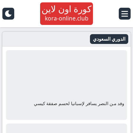
كورة اون لاين
kora-online.club
الدوري السعودي
وفد مـن النصر يسافر لإسبانيا لحسم صفقة كيسي