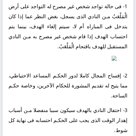
1- فى حالة تواجد شخص غير مصرح له التواجد على أرض
الْمَلْعَبُ مـن النادي الذى يسجل، بغض النظر عما إذا كان
يتدخل فى المباراه أم لا، سيتم إلغاء الهدف، بينما يتم
احتساب الهدف إذا قام شخص غير مصرح به مـن النادي
المستقبل للهدف باقتحام الْمَلْعَبُ.
2- إفساح المجال كاملا لدور الحكـم المساعد الاحتياطي،
مما يتيح له تقديم المشورة للحكام الآخرين، وخاصة حكـم
الساحة.
3- احتفال النادي بالهدف سيكون سببا منفصلا مـن أسباب
إهدار الوقت الذى يجب على الحكـم احتسابه فى نهاية كل
شوط.