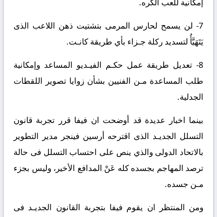
إمكانية للعب الكره.
7- لن يسمح لحارس المرمى بتشتيت ذهن اللاعب الذى
يَتَهَيَّأُ لتسديد ركلة جـزاء بأي طريقة كانـت.
8- تعديل طريقة عمل حكـم الفيـديو المساعد وإمكانية
طلب المساعدة مـن الفنيين بشأن زوايا تصوير اللقطات
الجدلية.
بينما اخبار عديدة قد أوضحت ان فيفا قرر تجربة قانون
التسلل الجديـد الذى اقترحه أرسين فينجر مدير التطوير
بالاتحاد الدولى والذي ينص على احتساب التسلل فى حالة
ترصد المهاجم بجسده كله عَنْ المدافع الأخير، وليس بجزء
مـن جسده.
ومن المنتظر ان يقوم فيفا بتجربة القانون الجديـد فى