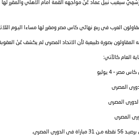
مقاولون العرب فى ربع نهائى كاس مصر ومقرر لها مساءا اليـوم الثلاثا
لمقاولون بصورة طبيعية لأن الاتحاد المصرى لم يكشف عَنْ العقوبة ب
اية العام كالآتي:
 مصر – 4 يوليو
لدورى المصرى.