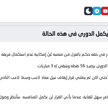
telegram
skin
youtube
faceb
يكمل الدورى فى هذه الحالة
 فى حقه حكـم بالعزل مـن منصبه عَنْ إمكانية عدم استكمال فريقه 
ه ويتبقى له 3 مباريات.
“حتـى الان لم يصلني قرار إيقاف نبيل عماد لاعـب وسـط لاعـب الناد
 سهل للغاية، عندما يأتي القرار لن نكمل المنافسه. سأنتظر وصول ورق