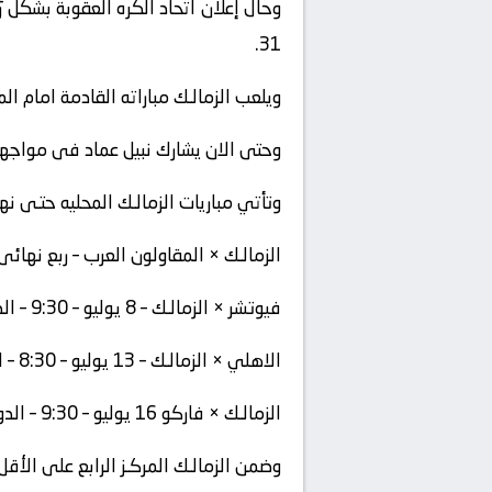
31.
ويلعب الزمالـك مباراته القادمة امام ال
وحتى الان يشارك نبيل عماد فى مواجهه ا
وتأتي مباريات الزمالـك المحليه حتـى نه
الزمالـك × المقاولون العرب – ربع نهائى كاس
فيوتشر × الزمالـك – 8 يوليو – 9:30 – الدورى المصرى
الاهلي × الزمالـك – 13 يوليو – 8:30 – الدورى المصرى
الزمالـك × فاركو 16 يوليو – 9:30 – الدورى المصرى
وضمن الزمالـك المركـز الرابع على الأقل برصيـد 56 نقطه مـن 31 مباراة فى ا