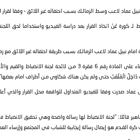
يل عماد لاعـب وسـط الزمالـك بسـبب احتفاله غير اللائق – وفقا لقرار ال
ط لـ
كورة
عَنْ اتخاذ القرار بعد دراسة الفيـديو واستخداما لحق اللج
ة امام نبيل عماد لاعـب الزمالـك بسـبب طريقة احتفاله غير اللائق مع ز
شدد عزت خميس “تم توقيع العقوبة بناء على المادة رقم 6 فقرة 3 مـن ل
َاخِلٌ الْمَلْعَبُ حتـى ولم يكن هناك شكاوى مـن أطراف امام بعضها”.
 عماد صدرت وفقا للفيديو المتداول للواقعة محل القرار والذي أعل
اهير قائلا: “لجنة الانضباط لها رسالة واضحة وهي تحقيق الانضباط ف
 كرة القـدم هو إيصال رسالة إيجابية للشباب فى المجتمع وإرساء العدا