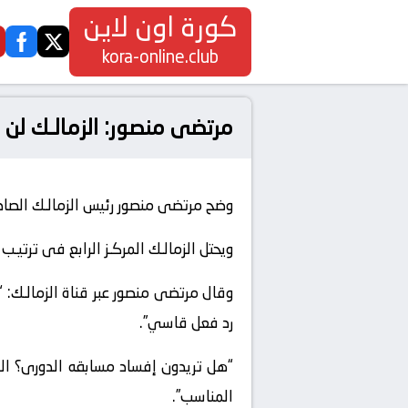
كورة اون لاين
ook
twitter
kora-online.club
مرتضى منصور: الزمالـك لن 
وضح مرتضى منصور رئيس الزمالـك الصادر
ويحتل الزمالـك المركـز الرابع فى ترتيـب الدورى برصيـد 56 نقط
وقال مرتضى منصور عبر قناة الزمالـك: 
رد فعل قاسي”.
“هل تريدون إفساد مسابقه الدورى؟ الامر
المناسب”.