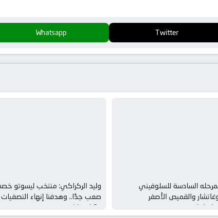
Whatsapp
Twitter
مرحله السادسة للسلوفيني
وليد الركراكي: منتخب ليسوتو خصم
غاتشار والقميص الأصفر
صعب جدًا.. وهدفنا إنهاء التصفيات
دانماركي…
بـ6 انتصارات