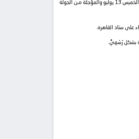
وحال إعلان اتحاد الكره العقوبة بشكل رَسْمِيٌّ سيغيب نبيل عماد عَنْ مواجهه القمة امام الاهلي والمقرر لها الخميس 13 يوليو والمؤجلة مـن الجولة
ء على ستاد القاهره.
شكل رَسْمِيٌّ.