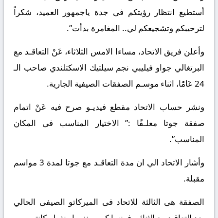
أستطيع انتظار رؤيتكم فى جدة ياجمهور العميد، شكراً
لترحيبكم وتشجيعكم لي.. المغامرة بدأت”.
وأعلن فريق الاتحاد، مساءا الامس الثلاثاء، عَنْ التعاقـد مع
البرتغالي جواو فيليبي نجم سيلتيك الاسكتلندي صاحب الـ
24 عَامًٌا، اثناء موسـم الصفقات الصيفية الجارية.
ونشر حساب الاتحاد مقطع فيديـو صرح فيه عَنْ اتمام
صفقة جوتا معلـقًا :” الاختيار المناسب فى المكان
المناسب”.
وأشار الاتحاد الي ان مدة التعاقـد مع جوتا لمدة 3 مواسم
مقبلة.
الصفقة هى الثالثة للاتحاد فى الميركاتو الصيفى الحالي
بعد التعاقـد مع الثنائي فرنسا كريم بنزيما ونغولو كانتي.