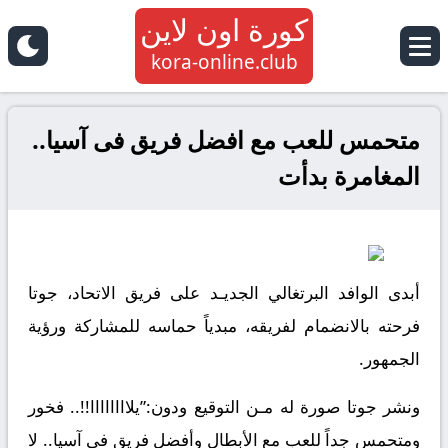
كورة اون لاين
kora-online.club
متحمس للعب مع افضل فريق فى آسيا..
المغامرة بدأت
أبدى الوافد البرتغالي الجديـد على فريق الاتحاد، جوتا
فرحته بالانضمام لفريقه، مبدياً حماسه للمشاركة ورؤية
الجمهور.
ونشر جوتا صورة له مـن التوقيع ودون:”يلاااااااا!!.. فخور
ومتحمس جداً للعب مع الأبطال وأفضل فريق فى آسيا.. لا