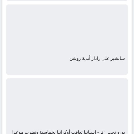
سانشيز على رادار أندية روشن
يورو تحت 21 – إسبانيا تعاقب أوكرانيا بخماسية وتضرب موعدا