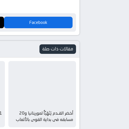
Facebook
مقالات ذات صلة
أخضر القـدم يَتَهَيَّأُ لموريتانيا و20
b1
مسابقه فى بداية القوى بالألعاب