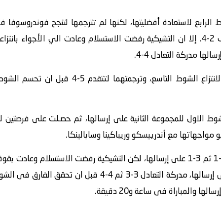
تنازلت عَنْ إرسالها القادم نظيفا لتتخلف 2-4. إلا ان التشيكية رفضت الاستسلام وعادت ال
وحصلت التشيكية بعدها على فرصتين لانتزاع الشوط 
 الاول للمجموعة الثانية على إرسالها، ثم حصـلت على فرصتين لل
و مواجهاتها مع أندرييسكو وريباكينا وسابالينكا.
وحسمت الشوط الثالث نظيفا لتتقدم 2-1 ثم 3-1 على إرسالها، لكن التشيكية رفضت الاس
التونسية ثم الفـوز بالشوط السادس على إرسالها، مدركة التعادل