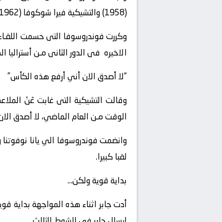
(1958) والتشيكية فيرا شوكوفا (1962) اللواتي وصلن الي النهائى كغير مصنفات، لكنهن لم يتوجن بالالقاب.
الاخيره فى الدور الثانى مـن أستراليا ا
“لا أصدق الان أني أرفع هذه الكأس”
وقالت التشيكية التى غابت عَنْ المل
الوقت مـن العام الماضي، لا أصدق الان 
وانضمت فوندروسوفا الي يانا نوفوتنا و
لقبا كبيرا.
بداية قوية ولكن…
إرسال جابر فى الشوط الثالث.