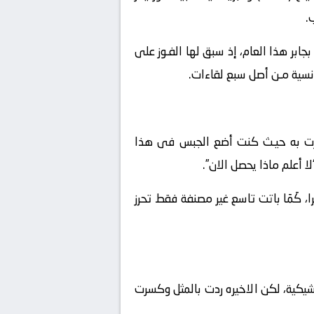
يين اللتين جمعتاها بجابر هذا العام، إذ سبق لها الفـوز على
تونسية مـن أصل سبع لقاءات.
مررت به حيـث كنت أضع الجبس فى هذا
 أعلم ماذا يحصل الان”.
 كَمَا باتت تاسع غير مصنفة فقط تحرز
لى إرسال منافستها التشيكية، لكن الاخيره ردت بالمثل وكسرت