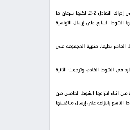
وحصلت جابر على أربع فرص فى الشوط الرابع لاستعادة أفضليتها، لكنها لم تترجمها لتنجح فوندروسوفا فى إدراك التعادل 2-2، لكنها سرعان ما
ي الأجواء بانتزاعها الشوط السابع على إرسال التونسية
التاسع، وترجمتهما لتتقدم 5-4 قبل ان تحسم الشوط العاشر نظيفا، منهية المجموعة على
رد فى الشوط القادم، وترجمت الثانية
تسلام وعادت بقوة مـن اثناء انتزاعها الشوط الخامس مـن
 3-3 ثم 4-4 قبل ان تحقق الفارق فى الشوط التاسع بانتزاعه على إرسال منافستها