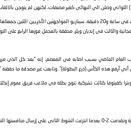
وكررت فوندروسوفا التى حسمت اللقـاء فى ساعة و20 دقيقة، سيناريو المواجهتين الأخر
لمجانية والثالث فى إنديان ويلز، محققة بالمجمل فوزها الرابع على ال
اعب العام الماضي بسـبب اصابه فى المعصم، إنه “بعد كل الذى 
أني أرفع هذه الكأس (درع البطولة)”. وتابعت غير مصدقة ما حققته “لا
بترا كفيتوفا كثالث تشيكية تتوج بطلة فى ملاعب فريق عموم إنكلترا،
أدت جابر اثناء هذه المواجهة بداية قوية وتقدمت 2-0 بعدما انتزعت الشوط الثانى ع