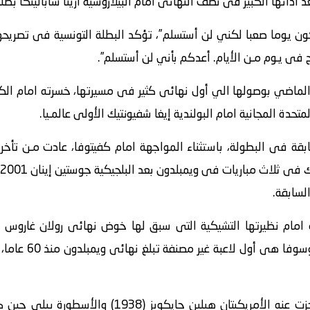
أدائها الكبير فى نصف النهائى امام البيلاروسية أرينا سابالينكا بطلة 
ون يوما صعبا لكني لن أستسلم”، تؤكد البطلة التونسية فى تصريحها
ى يـوم مـن الأيام. أعدكم بأني لن أستسلم”.
الماضي بوصولها الي أول نهائى كثير فى مسيرتها، خسرته امام الكازا
حدة المجانية امام البولندية إيغا شفيونتيك الأولى عالمـيا.
ابقة فى البطولة، باستثناء المواجهة امام كفيتوفا، عادت مـن تأخر 
فى ثلاث مباريات فى ويمبلدون بعد البلجيكية جوستين إينان
2001
السابقة.
المعتزلة آشلي بارت