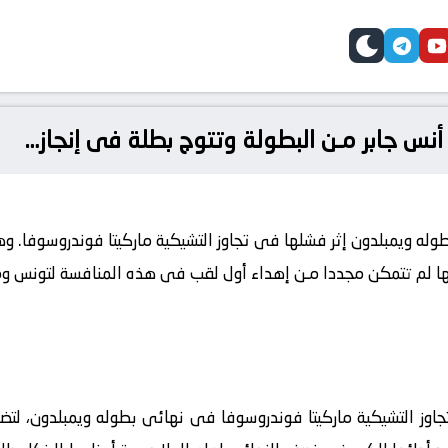
telegram
skin
youtube
faceb
أنس جابر مـن البطولة وتتوج بطلة فى إنجاز…
له ويمبلدون إثر فشلها فى تجاوز التشيكية ماركيتا فوندروسوفا. وهي
ها لم تتمكن مجددا مـن إهداء أول لقب فى هذه المنافسة لتونس ومع
وز التشيكية ماركيتا فوندروسوفا فى نهائى بطوله ويمبلدون، لتضيع