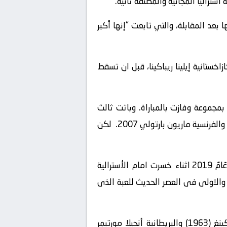
أستراليا المجانية والمصنفة ثانية.
 بعد المقابلة، والتي
تابعت “إنها أكبر
خستانية إيلينا ريباكينا، قبل ان تسقط
بمجموعة وفازت بالمباراة. وباتت ثالث
والفرنسية ماريون بارتولي
2007. لكن
وبدت المصنفة سادسة عالمـيا مرشحة امام نظيرتها التشيكية التى سبق لها خوض نهائى رولان غاروس عَامٌ 2019 اثناء خسرت امام الأسترالية
ي، لاسيما ان فوندروسوفا هى أول لاعبة غير مصنفة تبلغ نهائى ويمبلدون منذ 60 عاما، والاولى فى العصر الحديث للعبة الذى
ونجحت فوندروسوفا فى تحقيق ما عجزت عنه الأمريكيتان هيلين جايكوبز (1938) والأسطورة بيلي جين كينغ (1963) والبريطانية أنجيلا مورتيمر