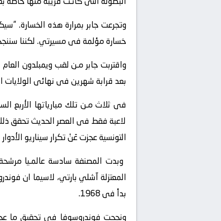
البطولة التى كانـت قريبة منها خاصة بعد 
وتجرعت جابر بمرارة هذه الخسارة. “سيك
خسارة مؤلمة فى مسيرتي. لكننا سننجح ف
واقتربت جابر مـن لقب ويمبلدون العام 
بعد قرابة شهرين فى نهائى الولايات المت
فى ثلاث مـن تلك مبارياتها الأربع الس
لاعبة فقط فى العصر الحديث تحقق ذلك 
التونسية عجزت عَنْ تكرار سيناريو الأدوار 
بدأ فى 1968.