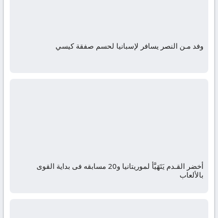
وفد مـن النصر يسافر لإسبانيا لحسم صفقة كيسي
أخضر القـدم يَتَهَيَّأُ لموريتانيا و20 مسابقه فى بداية القوى
بالألعاب