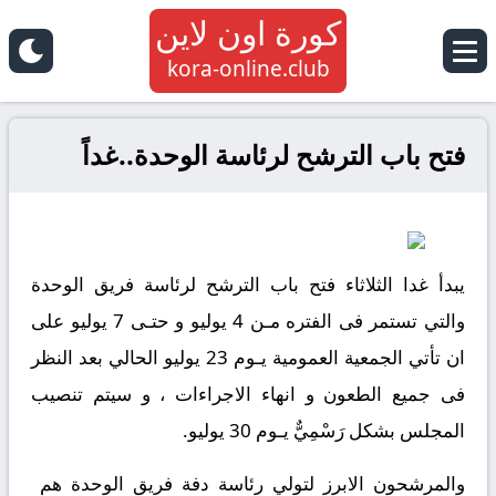
كورة اون لاين
kora-online.club
فتح باب الترشح لرئاسة الوحدة..غداً
والتي تستمر فى الفتره مـن 4 يوليو و حتـى 7 يوليو على
ان تأتي الجمعية العمومية يـوم 23 يوليو الحالي بعد النظر
فى جميع الطعون و انهاء الاجراءات ، و سيتم تنصيب
المجلس بشكل رَسْمِيٌّ يـوم 30 يوليو.
والمرشحون الابرز لتولي رئاسة دفة فريق الوحدة هم ‏