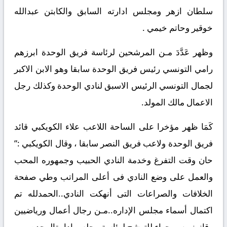
سلطان ازهر ومجلس ادارته السابق والكابتن عبدالله
خوقير وحاتم خيمي .
وظهر عَدَّدَ مـن المرشحين لرئاسة فريق الوحدة ابرزهم
رامي التونسي رئيس فريق الوحدة سابقا وهو الابن الاكبر
لجمال التونسي الرئيس الاسبق لنادي الوحدة وكذلك رجل
الاعمال مالك المولد.
كَمَا ظهر مؤخرا على الساحة اللاعب علاء الكويكبي قائد
فريق الوحدة ولاعب فريق النصر سابقا ، وقال الكويكبي :”
حان وقت التفرغ وخدمة النادي الحبيب وجمهوره المحب
والعمل على وضع النادي فى أعلى المراتب وطي صفحة
الخلافات والصراعات التى أنهكت النادي..الحمدلله تم
اكتمال أسماء مجلس الإداره..مـن رجال أعمال ورياضيين
وقانونيين ووجهاء للترشح لرئاسة مجلس إدارةالوحده .