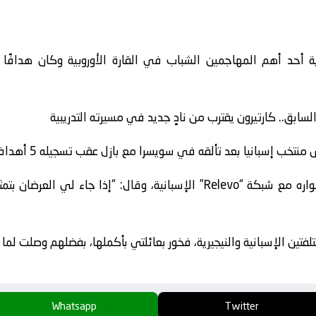
ية أحد أهم المهاجمين الشباب في القارة الأوروبية وكان هدافً
سابق.. كارتيرون يقترب من نادٍ جديد في مسيرته التدريبية
بانيا بعد تألقه في سويسرا مع بازل عقب تسجيله 5 أهداف في آخر 5 مباريات.
وتحدث كيفن كارلوس عن الأمر في حواره مع شبكة “Relevo” الإسبانية، وقال
فتين الإسبانية والنيجيرية، فخور بعائلتي بأكملها، بفضلهم وصلت لما أنا
Whatsapp
Twitter